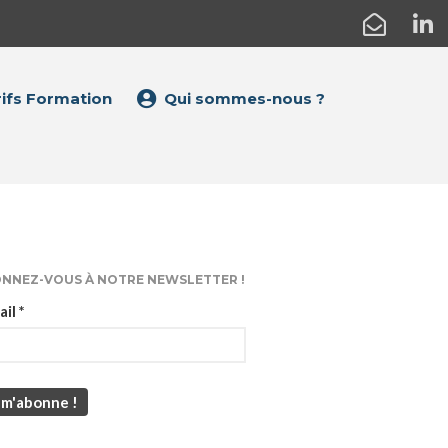
Tarifs Sites
ifs Formation
Qui sommes-nous ?
Tarifs Dépannage
Tarifs Formation
Qui sommes-nous ?
Téléchargements
NNEZ-VOUS À NOTRE NEWSLETTER !
ail
*